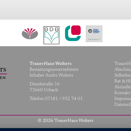
Navigati
TrauerHaus Wolters
TrauerH
überspr
Bestattungsunternehmen
Abschie
Inhaber Andre Wolters
Selbstb
Rat & Hi
Dieselstraße 16
Aktuelle
73660 Urbach
Kontakt
Telefon 07181 / 932 74 01
Impres
Datensc
© 2026 TrauerHaus Wolters