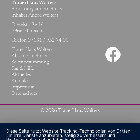
TrauerHaus Wolters
Bestattungsunternehmen
Inhaber Andre Wolters
Dieselstraße 16
73660 Urbach
Telefon 07181 / 932 74 01
Navigation
TrauerHaus Wolters
überspringen
Abschied nehmen
Selbstbestimmung
Rat & Hilfe
Aktuelles
Kontakt
Impressum
Datenschutz
© 2026 TrauerHaus Wolters
Diese Seite nutzt Website-Tracking-Technologien von Dritten,
um ihre Dienste anzubieten, stetig zu verbessern und
Werbung entsprechend den Interessen der Nutzer