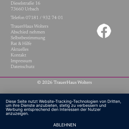
Dieselstraße 16
73660 Urbach
Telefon 07181 / 932 74 01
Navigation
TrauerHaus Wolters
überspringen
Abschied nehmen
Selbstbestimmung
Rat & Hilfe
Aktuelles
Kontakt
Impressum
Datenschutz
© 2026 TrauerHaus Wolters
Diese Seite nutzt Website-Tracking-Technologien von Dritten,
um ihre Dienste anzubieten, stetig zu verbessern und
Werbung entsprechend den Interessen der Nutzer
anzuzeigen.
ABLEHNEN